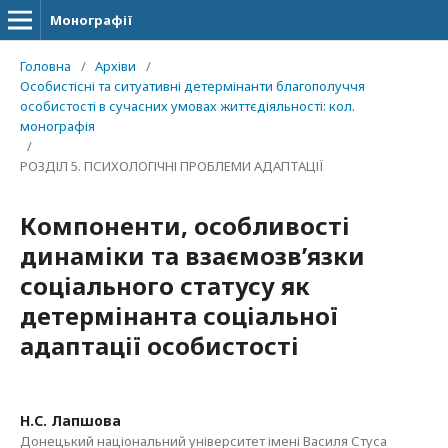
Монографії
Головна
/
Архіви
/
Особистісні та ситуативні детермінанти благополуччя
особистості в сучасних умовах життєдіяльності: кол.
монографія
/
РОЗДІЛ 5. ПСИХОЛОГІЧНІ ПРОБЛЕМИ АДАПТАЦІЇ
Компоненти, особливості
динаміки та взаємозв’язки
соціального статусу як
детермінанта соціальної
адаптації особистості
Н.С. Лапшова
Донецький національний університет імені Василя Стуса