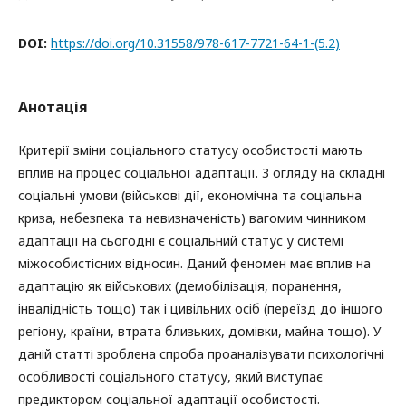
DOI:
https://doi.org/10.31558/978-617-7721-64-1-(5.2)
Анотація
Критерії зміни соціального статусу особистості мають
вплив на процес соціальної адаптації. З огляду на складні
соціальні умови (військові дії, економічна та соціальна
криза, небезпека та невизначеність) вагомим чинником
адаптації на сьогодні є соціальний статус у системі
міжособистісних відносин. Даний феномен має вплив на
адаптацію як військових (демобілізація, поранення,
інвалідність тощо) так і цивільних осіб (переїзд до іншого
регіону, країни, втрата близьких, домівки, майна тощо). У
даній статті зроблена спроба проаналізувати психологічні
особливості соціального статусу, який виступає
предиктором соціальної адаптації особистості.