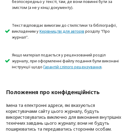
безпосередньо у тексті, там, де вони повинні бути за
змістом (а не у кінці документу).
Текст відповідає вимогам до стилістики та бібліографії,
викладеним у
Керівництві для авторів
розділу "Про
журнал".
Якщо матеріал подається у рецензований розділ
журналу, при оформленні файлу подання були виконані
інструкції щодо
Гарантій сліпого рецензування
.
Положення про конфіденційність
Імена та електронні адреси, які вказуються
користувачами сайту цього журналу, будуть
використовуватись виключно для виконання внутрішніх
технічних завдань цього журналу; вони не будуть
поширюватись та передаватись стороннім особам.