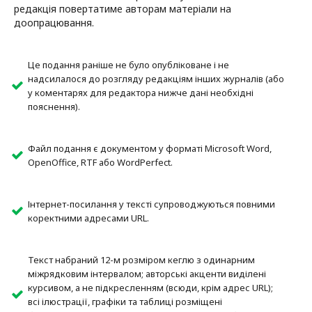
редакція повертатиме авторам матеріали на
доопрацювання.
Це подання раніше не було опубліковане і не
надсилалося до розгляду редакціям інших журналів (або
у коментарях для редактора нижче дані необхідні
пояснення).
Файл подання є документом у форматі Microsoft Word,
OpenOffice, RTF або WordPerfect.
Інтернет-посилання у тексті супроводжуються повними
коректними адресами URL.
Текст набраний 12-м розміром кеглю з одинарним
міжрядковим інтервалом; авторські акценти виділені
курсивом, а не підкресленням (всюди, крім адрес URL);
всі ілюстрації, графіки та таблиці розміщені